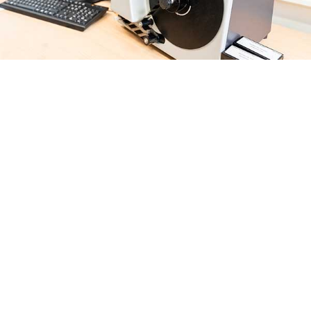
MIKROVERFILMUNG VON
DOKUMENTEN UND
BELEGEN
Die Wandel GmbH
verfügt über langjährige Erfahrung in der
Mikroverfilmung.
Seit 1982 wurden von unseren Mitarbeitern
Papierberge verfilmt, die aufeinander getürmt eine Höhe von
mehreren Kilometern ergeben. Dabei stehen für die
verschiedenen Arten der Mikroverfilmung
unterschiedliche
Kameras zur Verfügung, die Ihre Dokumente und Belege