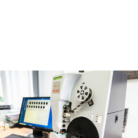
Zeitschriften
sicher archivieren wollen, ist der
analoge
Mikrofilm
das passende Medium für Sie. Schließlich punktet
das Langzeitspeichermedium mit einer Haltbarkeit von bis zu
500 Jahren und ist in
digitalen Zeiten
wie den heutigen das
einzige System, das von jedem Benutzer gelesen werden kann.
Ohne kostenintensive Hardware
oder komplizierte Software.
Licht, eine Lupe und zwei Auge genügen. Die
Dokumenten-
und Datenservice Wandel GmbH
erstellt rechtlich anerkannte,
wirtschaftliche und langlebige Archivierungen. Sei es auf
Mikrofilm, Rollfilm, Mikrofiche
beziehungsweise in
Kombinationen mit
digitalen Lösungen.