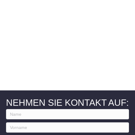
SIE INTERESSIEREN SICH FÜR
UNSERE MÖGLICHKEITEN
DER MIKROVERFILMUNG?
LASSEN SIE SICH JETZT
BERATEN!
NEHMEN SIE KONTAKT AUF: