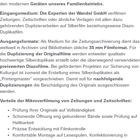
den modernen
Geräten unseres Familienbetriebs.
Eingangsmedium:
Die Experten der Wandel GmbH
verfilmen
Zeitungen, Zeitschriften oder ähnliche Vorlagen mit allen dazu
gehörenden Duplizierarbeiten auf Silberfilm beziehungsweise Diazo-
Duplikatfilm.
Ausgangsformate:
Als Medium für die Zeitungsarchivierung dient das
weltweit in Archiven und Bibliotheken übliche
35 mm Filmformat.
Für
die
Duplizierung der Originalfilme
werden entweder qualitativ
hochwertige Silberduplikate erstellt oder die überwiegend verwendeten
preiswerten Diazofilme.
Bei geförderten Projekten zur Sicherung von
Kulturgut ist zumeist die Erstellung eines Silberduplikates als
„Printingmaster“ vorgeschrieben. Damit soll für
nachfolgende
Duplizierungen
die Beschädigung des Originals ausgeschlossen
werden.
Vorteile der Mikroverfilmung von Zeitungen und Zeitschriften:
Prüfung Ihrer Originale auf Vollständigkeit
Schonende Öffnung eng gebundener Bände sowie Prüfung auf
Haltbarkeit
Präzise Entwicklung mit Filmkontrolle
Komfortable Montage auf Lesespulen, Konfektionierung in