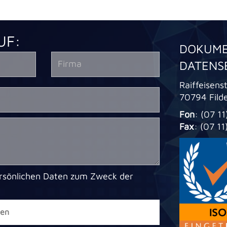
UF:
DOKUME
DATENS
Raiffeisens
70794 Fild
Fon
: (07 1
Fax
: (07 1
ersönlichen Daten zum Zweck der