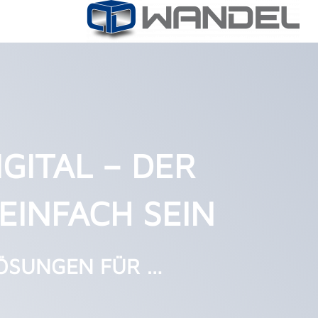
GITAL – DER
EINFACH SEIN
LÖSUNGEN FÜR …