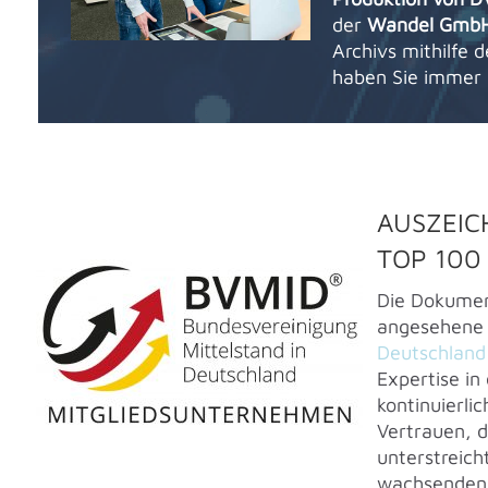
der
Wandel Gmb
Archivs mithilfe 
haben Sie immer u
AUSZEIC
TOP 100
Die Dokumen
angesehen
Deutschland
Expertise in
kontinuierli
Vertrauen, d
unterstreich
wachsende