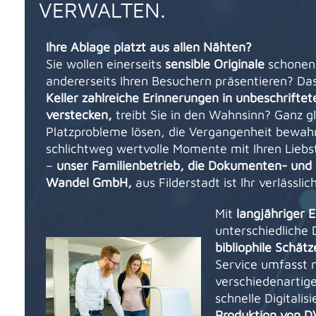
VERWALTEN.
Ihre Ablage platzt aus allen Nähten?
Sie wollen einerseits
sensible Originale
schonen 
andererseits Ihren Besuchern präsentieren? Da
Keller zahlreiche Erinnerungen in unbeschrifte
verstecken,
treibt Sie in den Wahnsinn? Ganz gl
Platzprobleme lösen, die Vergangenheit bewah
schlichtweg wertvolle Momente mit Ihren Liebs
–
unser Familienbetrieb, die Dokumenten- und
Wandel GmbH,
aus Filderstadt ist Ihr verlässlic
Mit
langjähriger 
unterschiedliche
bibliophile Schätz
Service umfasst m
verschiedenartig
schnelle Digitali
Produktion von D