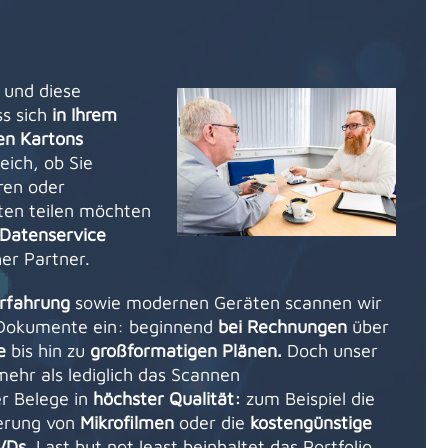
und diese
ss sich
in Ihrem
ten Kartons
eich, ob Sie
ren oder
ten teilen möchten
 Datenservice
her Partner.
Erfahrung
sowie modernen Geräten scannen wir
 Dokumente ein: beginnend
bei Rechnungen
über
e
bis hin zu
großformatigen Plänen.
Doch unser
ehr als lediglich das Scannen
er Belege in
höchster Qualität:
zum Beispiel die
sierung von
Mikrofilmen
oder die
kostengünstige
VDs.
Last but not least beinhaltet das Portfolio