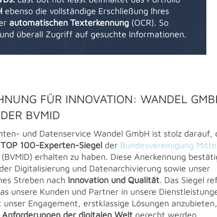
H
ebenso die vollständige Erschließung Ihres
der
automatischen Texterkennung
(OCR). So
nd überall Zugriff auf gesuchte Informationen.
HNUNG FÜR INNOVATION: WANDEL GMBH
 DER BVMID
ten- und Datenservice Wandel GmbH ist stolz darauf, 
e
TOP 100-Experten-Siegel
der
Bundesvereinigung Mitte
(BVMID) erhalten zu haben. Diese Anerkennung bestäti
 der Digitalisierung und Datenarchivierung sowie unser
ches Streben nach
Innovation und Qualität
. Das Siegel re
as unsere Kunden und Partner in unsere Dienstleistunge
t unser Engagement, erstklassige Lösungen anzubieten,
n
Anforderungen der digitalen Welt
gerecht werden.