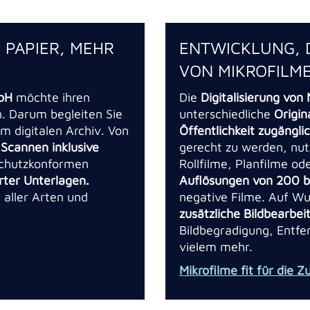
 PAPIER, MEHR
ENTWICKLUNG, 
VON MIKROFILM
bH
möchte ihren
Die
Digitalisierung von
n. Darum begleiten Sie
unterschiedliche
Origin
 digitalen Archiv. Von
Öffentlichkeit zugängl
e
Scannen inklusive
gerecht zu werden, nu
schutzkonformen
Rollfilme, Planfilme od
erter Unterlagen.
Auflösungen von 200 b
aller Arten und
negative Filme. Auf Wu
zusätzliche Bildbearbe
Bildbegradigung, Entfe
vielem mehr.
Mikrofilme fit für die