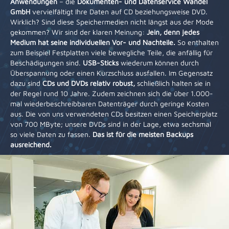
Anwendungen
– die
Dokumenten- und Datenservice Wandel
GmbH
vervielfältigt Ihre Daten auf CD beziehungsweise DVD.
Wirklich? Sind diese Speichermedien nicht längst aus der Mode
gekommen? Wir sind der klaren Meinung:
Jein, denn jedes
Medium hat seine individuellen Vor- und Nachteile.
So enthalten
zum Beispiel Festplatten viele bewegliche Teile, die anfällig für
Beschädigungen sind.
USB-Sticks
wiederum können durch
Überspannung oder einen Kurzschluss ausfallen. Im Gegensatz
dazu sind
CDs und DVDs relativ robust,
schließlich halten sie in
der Regel rund 10 Jahre. Zudem zeichnen sich die über 1.000-
mal wiederbeschreibbaren Datenträger durch geringe Kosten
aus. Die von uns verwendeten CDs besitzen einen Speicherplatz
von 700 MByte; unsere DVDs sind in der Lage, etwa sechsmal
so viele Daten zu fassen.
Das ist für die meisten Backups
ausreichend.