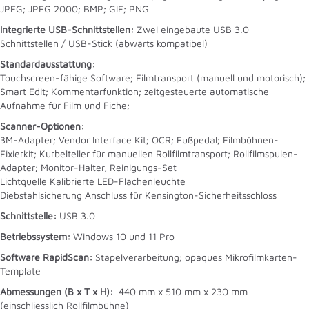
JPEG; JPEG 2000; BMP; GIF; PNG
Integrierte USB-Schnittstellen:
Zwei eingebaute USB 3.0
Schnittstellen / USB-Stick (abwärts kompatibel)
Standardausstattung:
Touchscreen-fähige Software; Filmtransport (manuell und motorisch);
Smart Edit; Kommentarfunktion; zeitgesteuerte automatische
Aufnahme für Film und Fiche;
Scanner-Optionen:
3M-Adapter; Vendor Interface Kit; OCR; Fußpedal; Filmbühnen-
Fixierkit; Kurbelteller für manuellen Rollfilmtransport; Rollfilmspulen-
Adapter; Monitor-Halter, Reinigungs-Set
Lichtquelle Kalibrierte LED-Flächenleuchte
Diebstahlsicherung Anschluss für Kensington-Sicherheitsschloss
Schnittstelle:
USB 3.0
Betriebssystem:
Windows 10 und 11 Pro
Software RapidScan:
Stapelverarbeitung; opaques Mikrofilmkarten-
Template
Abmessungen (B x T x H):
440 mm x 510 mm x 230 mm
(einschliesslich Rollfilmbühne)