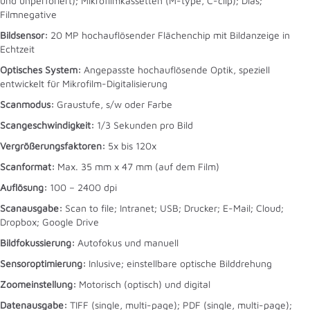
und unperforiert); Mikrofilmkassetten (M-type, C-clip); Dias;
Filmnegative
Bildsensor:
20 MP hochauflösender Flächenchip mit Bildanzeige in
Echtzeit
Optisches System:
Angepasste hochauflösende Optik, speziell
entwickelt für Mikrofilm-Digitalisierung
Scanmodus:
Graustufe, s/w oder Farbe
Scangeschwindigkeit:
1/3 Sekunden pro Bild
Vergrößerungsfaktoren:
5x bis 120x
Scanformat:
Max. 35 mm x 47 mm (auf dem Film)
Auflösung:
100 – 2400 dpi
Scanausgabe:
Scan to file; Intranet; USB; Drucker; E-Mail; Cloud;
Dropbox; Google Drive
Bildfokussierung:
Autofokus und manuell
Sensoroptimierung:
Inlusive; einstellbare optische Bilddrehung
Zoomeinstellung:
Motorisch (optisch) und digital
Datenausgabe:
TIFF (single, multi-page); PDF (single, multi-page);