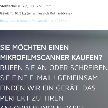
Stellfläche:
(B x Z) 360 x 510 mm
Gewicht:
10,5 kg (einschliesslich Rollfilmbühne)
Broschüre in neuem Fenster öffnen (PDF) »
SIE MÖCHTEN EINEN
MIKROFILMSCANNER KAUFEN?
RUFEN SIE AN ODER SCHREIBEN
SIE EINE E-MAIL! GEMEINSAM
FINDEN WIR EIN GERÄT, DAS
PERFEKT ZU IHREN
ANFORDERUNGEN PASST.